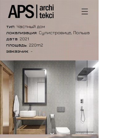
тип
: Частный дом
локализация
: Сулистровице, Польша
дата
: 2021
площадь
: 220m2
заказчик
: -