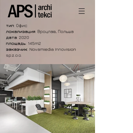
тип
: Офис
локализация
: Вроцлав, Польша
дата
: 2020
площадь
: 145m2
заказчик
: Novamiedia Innovision
sp.z.o.o.