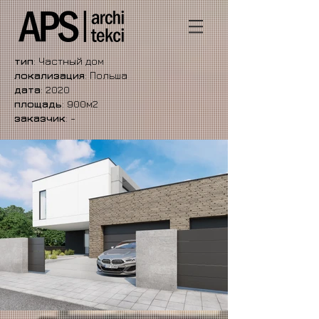
тип
: Частный дом
локализация
: Польша
дата
: 2020
площадь
: 900м2
заказчик
: -