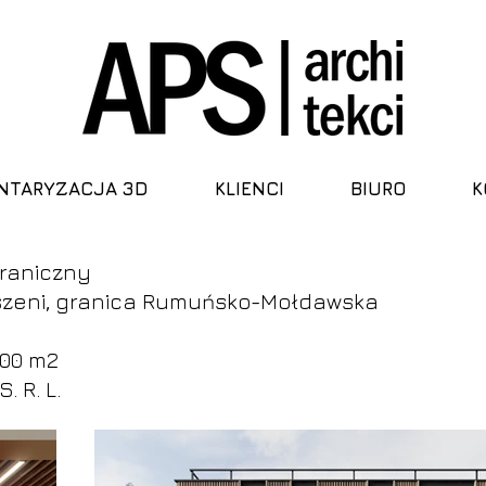
NTARYZACJA 3D
KLIENCI
BIURO
K
graniczny
szeni, granica Rumuńsko-Mołdawska
000 m2
. R. L.