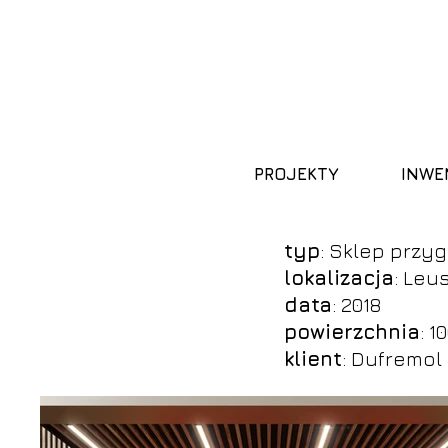
PROJEKTY
INWE
typ
: Sklep przy
lokalizacja
: Leu
data
: 2018
powierzchnia
: 1
klient
: Dufremol S