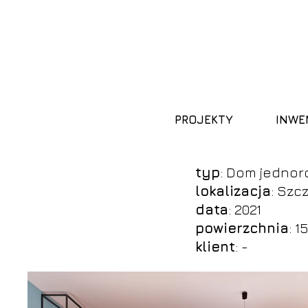
PROJEKTY
INWE
typ
: Dom jednor
lokalizacja
: Szc
data
: 2021
powierzchnia
: 
klient
: -