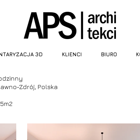
NTARYZACJA 3D
KLIENCI
BIURO
K
odzinny
zawno-Zdrój, Polska
155m2