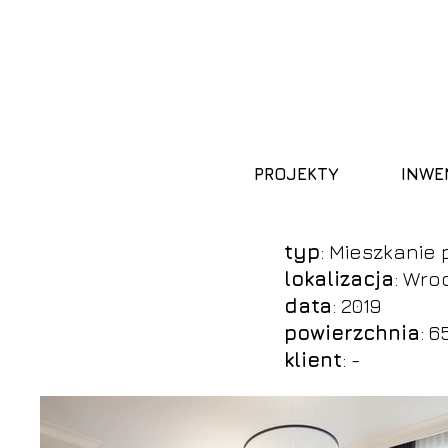
PROJEKTY
INWE
typ
: Mieszkanie
lokalizacja
: Wro
data
: 2019
powierzchnia
: 6
klient
: -