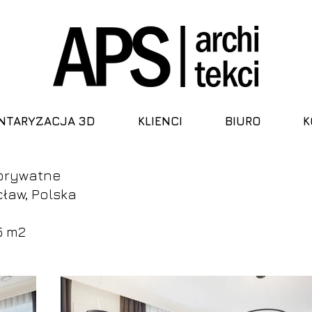
NTARYZACJA 3D
KLIENCI
BIURO
K
 prywatne
cław, Polska
5
m2